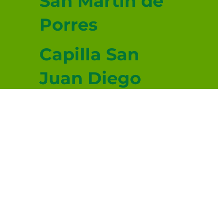
San Martín de
Porres
Capilla San
Juan Diego
Capilla San
Lucas
Evangelista
© 2026-2027 sitio donado por Cenity
Conoce más haciendo clic aquí