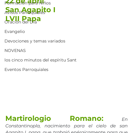
22 de abril
Formación para Niños
San Agapito I
Avisos Parroquiales
LVII Papa
Oración del Día
Evangelio
Devociones y temas variados
NOVENAS
los cinco minutos del espíritu Sant
Eventos Parroquiales
Martirologio Romano:
En 
Constantinopla, nacimiento para el cielo de san 
Agapito I, papa, que trabajó enérgicamente para que 