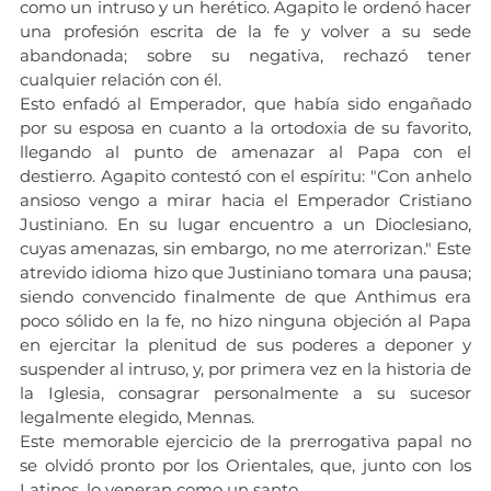
como un intruso y un herético. Agapito le ordenó hacer 
una profesión escrita de la fe y volver a su sede 
abandonada; sobre su negativa, rechazó tener 
cualquier relación con él.
Esto enfadó al Emperador, que había sido engañado 
por su esposa en cuanto a la ortodoxia de su favorito, 
llegando al punto de amenazar al Papa con el 
destierro. Agapito contestó con el espíritu: "Con anhelo 
ansioso vengo a mirar hacia el Emperador Cristiano 
Justiniano. En su lugar encuentro a un Dioclesiano, 
cuyas amenazas, sin embargo, no me aterrorizan." Este 
atrevido idioma hizo que Justiniano tomara una pausa; 
siendo convencido finalmente de que Anthimus era 
poco sólido en la fe, no hizo ninguna objeción al Papa 
en ejercitar la plenitud de sus poderes a deponer y 
suspender al intruso, y, por primera vez en la historia de 
la Iglesia, consagrar personalmente a su sucesor 
legalmente elegido, Mennas.
Este memorable ejercicio de la prerrogativa papal no 
se olvidó pronto por los Orientales, que, junto con los 
Latinos, lo veneran como un santo.