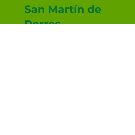
San Martín de
Porres
Capilla San
Juan Diego
Capilla San
Lucas
Evangelista
© 2026-2027 sitio donado por Cenity
Conoce más haciendo clic aquí