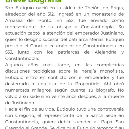
San Eutiquio nació en la aldea de Theión, en Frigia, 
alrededor del año 512. Ingresó en un monasterio de 
Amasea del Ponto. En 552, fue enviado como 
representante de su obispo a Constantinopla. Su 
actuación captó la atención del emperador Justiniano, 
quien lo designó sucesor del patriarca Menas. Eutiquio 
presidió el Concilio ecuménico de Constantinopla en 
533, junto con los patriarcas de Alejandría y 
Constantinopla. 
Algunos años más tarde, en las complicadas 
discusiones teológicas sobre la herejía monofisita, 
Eutiquio entró en conflicto con el emperador y fue 
desterrado a una isla de la Propóntide. Ahí obró 
numerosos milagros, según cuenta su biógrafo. No 
volvió a su sede sino veinte años después, a la muerte 
de Justiniano. 
Hacia el fin de su vida, Eutiquio tuvo una controversia 
con Gregorio, el representante de la Santa Sede en 
Constantinopla, quien debía suceder al Papa San 
Gregorio el Grande. Se dice que Eutiquio reconoció su 