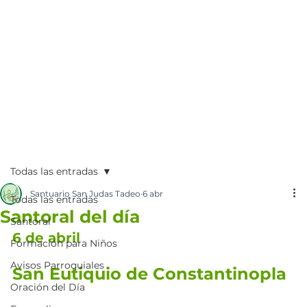
Todas las entradas
Santuario San Judas Tadeo
6 abr
Todas las entradas
Santoral del día
Santoral
6 de abril
Formación para Niños
Avisos Parroquiales
San Eutiquio de Constantinopla
Oración del Día