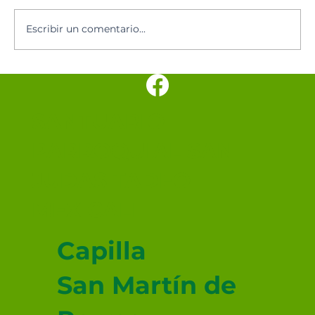
Santoral del día
Escribir un comentario...
SANTUARIO
PARROQUIAL SAN
JUDAS TADEO
MEXICALI
Capilla
San Martín de