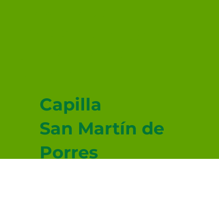
SANTUARIO
PARROQUIAL SAN
JUDAS TADEO
MEXICALI
Capilla
San Martín de
Porres
Capilla San
Juan Diego