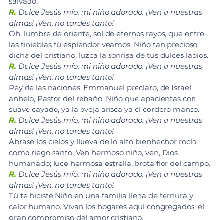
salvado.
R.
 Dulce Jesús mío, mi niño adorado. ¡Ven a nuestras 
almas! ¡Ven, no tardes tanto!
Oh, lumbre de oriente, sol de eternos rayos, que entre 
las tinieblas
tú esplendor veamos, Niño tan precioso, 
dicha del cristiano, luzca la sonrisa de tus dulces labios.
R.
 Dulce Jesús mío, mi niño adorado. ¡Ven a nuestras 
almas! ¡Ven, no tardes tanto!
Rey de las naciones, Emmanuel preclaro, de Israel 
anhelo, Pastor del rebaño. Niño que apacientas con 
suave cayado, ya la oveja arisca ya el cordero manso.
R.
 Dulce Jesús mío, mi niño adorado. ¡Ven a nuestras 
almas! ¡Ven, no tardes tanto!
Ábrase los cielos y llueva de lo alto bienhechor rocío, 
como riego santo. Ven hermoso niño, ven, Dios 
humanado; luce hermosa estrella, brota flor del campo.
R.
 Dulce Jesús mío, mi niño adorado. ¡Ven a nuestras 
almas! ¡Ven, no tardes tanto!
Tú te hiciste Niño en una familia llena de ternura y 
calor humano. Vivan los hogares aquí congregados, el 
gran compromiso del amor cristiano.