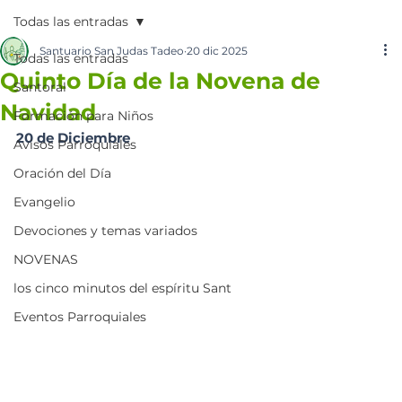
Todas las entradas
Santuario San Judas Tadeo
20 dic 2025
Todas las entradas
Quinto Día de la Novena de
Santoral
Navidad
Formación para Niños
20 de Diciembre
Avisos Parroquiales
Oración del Día
Evangelio
Devociones y temas variados
NOVENAS
los cinco minutos del espíritu Sant
Eventos Parroquiales