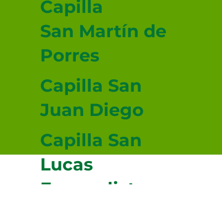
Capilla
San Martín de
Porres
Capilla San
Juan Diego
Capilla San
Lucas
Evangelista
© 2026-2027 sitio donado por Cenity