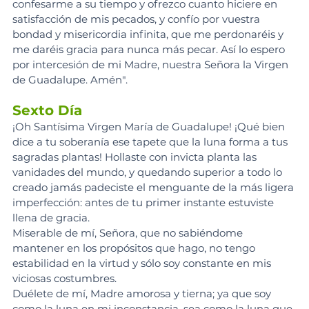
confesarme a su tiempo y ofrezco cuanto hiciere en 
satisfacción de mis pecados, y confío por vuestra 
bondad y misericordia infinita, que me perdonaréis y 
me daréis gracia para nunca más pecar. Así lo espero 
por intercesión de mi Madre, nuestra Señora la Virgen 
de Guadalupe. Amén".
Sexto Día
¡Oh Santísima Virgen María de Guadalupe! ¡Qué bien 
dice a tu soberanía ese tapete que la luna forma a tus 
sagradas plantas! Hollaste con invicta planta las 
vanidades del mundo, y quedando superior a todo lo 
creado jamás padeciste el menguante de la más ligera 
imperfección: antes de tu primer instante estuviste 
llena de gracia.
Miserable de mí, Señora, que no sabiéndome 
mantener en los propósitos que hago, no tengo 
estabilidad en la virtud y sólo soy constante en mis 
viciosas costumbres.
Duélete de mí, Madre amorosa y tierna; ya que soy 
como la luna en mi inconstancia, sea como la luna que 