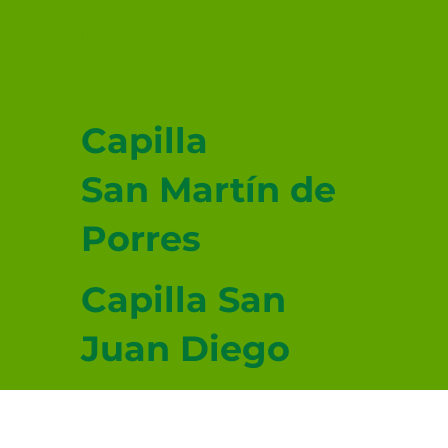
JUDAS TADEO
MEXICALI
Capilla
San Martín de
Porres
Capilla San
Juan Diego
Capilla San