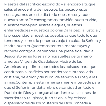
Maestra del sacrificio escondido y silencioso,a ti, que 
sales al encuentro de nosotros, los pecadores,te 
consagramos en este día todo nuestro ser y todo 
nuestro amor.Te consagramos también nuestra vida, 
nuestros trabajos,nuestras alegrías, nuestras 
enfermedades y nuestros dolores.Da la paz, la justicia y 
la prosperidad a nuestros pueblos;ya que todo lo que 
tenemos y somos lo ponernos bajo tu cuidado,Señora y 
Madre nuestra.Queremos ser totalmente tuyos y 
recorrer contigo el caminode una plena fidelidad a 
Jesucristo en su Iglesia:no nos sueltes de tu mano 
amorosa.Virgen de Guadalupe, Madre de las 
Américas,te pedimos por todos los obispos, para que 
conduzcan a los fieles por senderosde intensa vida 
cristiana, de amor y de humilde servicio a Dios y a las 
almas.Contempla esta inmensa mies, e intercede para 
que el Señor infundahambre de santidad en todo el 
Pueblo de Dios, y otorgue abundantesvocaciones de 
sacerdotes y religiosos, fuertes en la fey celosos 
dispensadores de los misterios de Dios.Concede a 