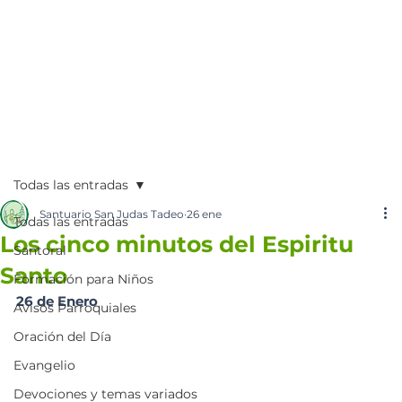
Todas las entradas
Santuario San Judas Tadeo
26 ene
Todas las entradas
Los cinco minutos del Espiritu
Santoral
Santo
Formación para Niños
26 de Enero
Avisos Parroquiales
Oración del Día
Evangelio
Devociones y temas variados