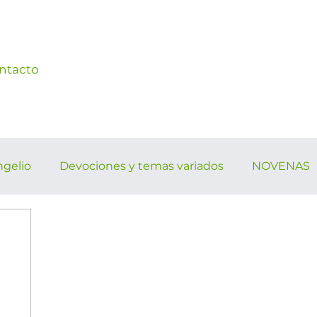
ntacto
ngelio
Devociones y temas variados
NOVENAS