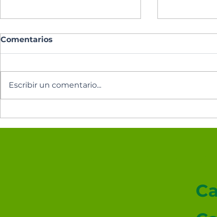
Comentarios
Escribir un comentario...
Los cinco minutos del
Los cinco 
Espíritu Santo 🕊️
Espíritu Sa
SANTUARIO PARROQ
Ca