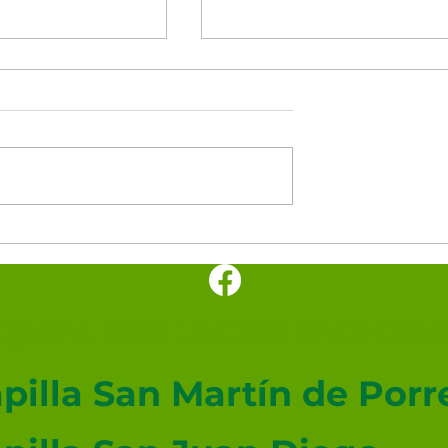
minutos del
Los cinco minutos del
nto 🕊️
Espíritu Santo 🕊️
UIAL SAN JUDAS TADEO ME
pilla San Martín de Porr