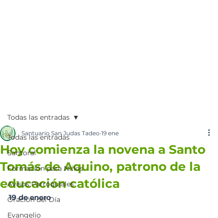
Todas las entradas
Santuario San Judas Tadeo
19 ene
Todas las entradas
Hoy comienza la novena a Santo
Santoral
Tomás de Aquino, patrono de la
Formación para Niños
educación católica
Avisos Parroquiales
19 de enero
Oración del Día
Evangelio