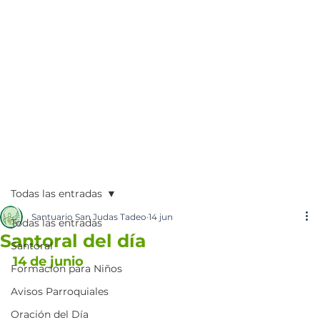
Todas las entradas
Santuario San Judas Tadeo
14 jun
Todas las entradas
Santoral del día
Santoral
14 de junio
Formación para Niños
Avisos Parroquiales
Oración del Día