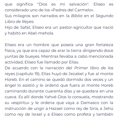
que significa "Dios es mi salvación". Eliseo es 
considerado uno de los «
Padres del Carmelo
».
Sus milagros son narrados en la 
Biblia
 en el 
Segundo 
Libro de Reyes
.
Hijo de Safat, Eliseo era un pastor-agricultor que nació 
y habitó en Abel-mehola.
Eliseo era un hombre que poseía una gran fortaleza 
física, ya que era capaz de arar la tierra dirigiendo doce 
yuntas de bueyes. Mientras llevaba a cabo mencionada 
actividad, Eliseo fue llamado por Elías.
De acuerdo con la narración del 
Primer libro de los 
reyes
 (capítulo 19), Elías huyó de 
Jezabel
 y fue al monte 
Horeb. En el camino se quedó dormido dos veces y un 
ángel
 lo asistió y le ordenó que fuera al 
monte Horeb
caminando durante cuarenta días y se quedara en una 
cueva. Es allí donde 
Yahvé
-Dios lo consuela, mostrando 
su «espíritu» y le ordena que vaya a 
Damasco
 con la 
instrucción de ungir a 
Hazael
 como rey de Siria, a 
Jehú
como rey de 
Israel
 y a Eliseo como profeta y también 