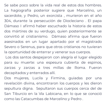
Se sabe poco sobre la vida real de estos dos hombres. 
La hagiografía posterior sugiere que Marcelino, un 
sacerdote, y Pedro, un 
exorcista
 , murieron en el año 
304, durante la 
persecución de Diocleciano
 . 
El papa 
Dámaso I
 afirmó haber escuchado la historia de estos 
dos mártires de su verdugo, quien posteriormente se 
convirtió al cristianismo.  Dámaso afirma que fueron 
asesinados en un lugar apartado por el magistrado 
Severo o Serenus, para que otros cristianos no tuvieran 
la oportunidad de enterrar y venerar sus cuerpos.
 Los dos santos despejaron con alegría el lugar elegido 
para su muerte: una espesura cubierta de espinos, 
zarzas y zarzas a tres millas de Roma. Fueron 
decapitados
 y enterrados allí.
Dos mujeres, Lucila y Firmina, guiadas por una 
revelación divina, encontraron los cuerpos y les dieron 
sepultura digna.  Sepultaron sus cuerpos cerca del de 
San Tiburcio
 en la 
Vía Labicana,
 en lo que se conoció 
como las 
Catacumbas de Marcelino y Pedro
 . 