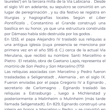
laureles") en la tercera milla de la Via Labicana .  Desde 
el siglo VII en adelante, su sepulcro se convirtió en un 
lugar de peregrinación , y su día festivo se registra en 
liturgias y hagiografías locales. Según el 
Liber 
Pontificalis
 , Constantino el Grande construyó una 
basílica en su honor, ya que una estructura construida 
por Dámaso había sido destruida por los godos .
En 1253, el papa Alejandro IV trasladó sus reliquias a 
una antigua iglesia (cuya presencia se menciona por 
primera vez en el año 595 d. C.) cerca de la actual Via 
Merulana, que recibió su nombre: Santi Marcellino e 
Pietro . El retablo, obra de Gaetano Lapis, representa el 
martirio de San Pedro y San Marcelino
 (1751
Las reliquias asociadas con Marcelino y Pedro fueron 
trasladadas a Seligenstadt , Alemania 
,
 en el siglo IX. 
Fueron enviadas por el papa Gregorio IV a Eginardo , 
secretario de Carlomagno . Eginardo trasladó las 
reliquias a Estrasburgo , luego a Michlenstad y 
posteriormente a Malinheim o Mulinheim (más tarde 
llamada Seligenstadt). En 829, Eginardo construyó una 
iglesia en honor a Marcelino y Pedro, y se convirtió en 