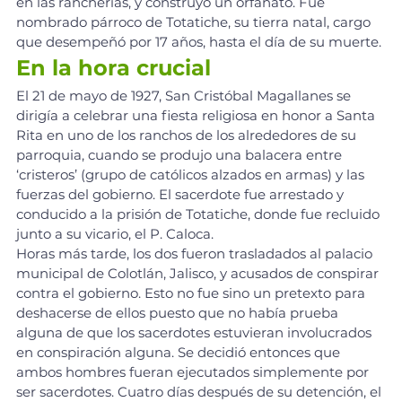
en las rancherías, y construyó un orfanato. Fue 
nombrado párroco de Totatiche, su tierra natal, cargo 
que desempeñó por 17 años, hasta el día de su muerte.
En la hora crucial
El 21 de mayo de 1927, San Cristóbal Magallanes se 
dirigía a celebrar una fiesta religiosa en honor a Santa 
Rita en uno de los ranchos de los alrededores de su 
parroquia, cuando se produjo una balacera entre 
‘cristeros’ (grupo de católicos alzados en armas) y las 
fuerzas del gobierno. El sacerdote fue arrestado y 
conducido a la prisión de Totatiche, donde fue recluido 
junto a su vicario, el P. Caloca.
Horas más tarde, los dos fueron trasladados al palacio 
municipal de Colotlán, Jalisco, y acusados de conspirar 
contra el gobierno. Esto no fue sino un pretexto para 
deshacerse de ellos puesto que no había prueba 
alguna de que los sacerdotes estuvieran involucrados 
en conspiración alguna. Se decidió entonces que 
ambos hombres fueran ejecutados simplemente por 
ser sacerdotes. Cuatro días después de su detención, el 