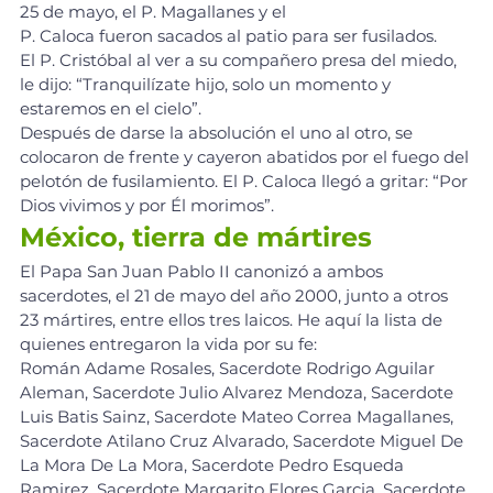
25 de mayo, el P. Magallanes y el 
P. Caloca fueron sacados al patio para ser fusilados. 
El P. Cristóbal al ver a su compañero presa del miedo, 
le dijo: “Tranquilízate hijo, solo un momento y 
estaremos en el cielo”.
Después de darse la absolución el uno al otro, se 
colocaron de frente y cayeron abatidos por el fuego del 
pelotón de fusilamiento. El P. Caloca llegó a gritar: “Por 
Dios vivimos y por Él morimos”.
México, tierra de mártires
El Papa San Juan Pablo II canonizó a ambos 
sacerdotes, el 21 de mayo del año 2000, junto a otros 
23 mártires, entre ellos tres laicos. He aquí la lista de 
quienes entregaron la vida por su fe:
Román Adame Rosales, Sacerdote Rodrigo Aguilar 
Aleman, Sacerdote Julio Alvarez Mendoza, Sacerdote 
Luis Batis Sainz, Sacerdote Mateo Correa Magallanes, 
Sacerdote Atilano Cruz Alvarado, Sacerdote Miguel De 
La Mora De La Mora, Sacerdote Pedro Esqueda 
Ramirez, Sacerdote Margarito Flores Garcia, Sacerdote 