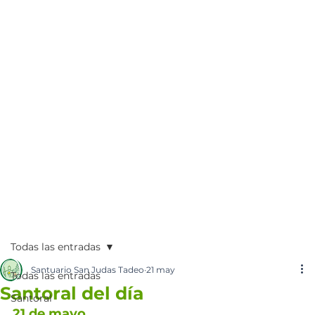
Todas las entradas
Santuario San Judas Tadeo
21 may
Todas las entradas
Santoral del día
Santoral
21 de mayo