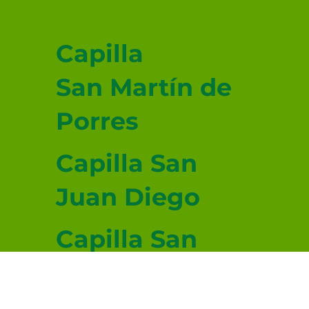
MEXICALI
Capilla
San Martín de
Porres
Capilla San
Juan Diego
Capilla San
Lucas
Evangelista