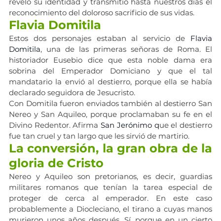
reveló su identidad y transmitió hasta nuestros días el 
reconocimiento del doloroso sacrificio de sus vidas.
Flavia Domitila
Estos dos personajes estaban al servicio de 
Flavia 
Domitila
, una de las primeras señoras de Roma. El 
historiador Eusebio dice que esta noble dama era 
sobrina del Emperador Domiciano y que el tal 
mandatario la envió al destierro, porque ella se había 
declarado seguidora de Jesucristo.
Con Domitila fueron enviados también al destierro San 
Nereo y San Aquileo, porque proclamaban su fe en el 
Divino Redentor. Afirma 
San Jerónimo q
ue el destierro 
fue tan cruel y tan largo que les sirvió de martirio.
La conversión, la gran obra de la 
gloria de Cristo
Nereo y Aquileo son pretorianos, es decir, guardias 
militares romanos que tenían la tarea especial de 
proteger de cerca al emperador. En este caso 
probablemente a Diocleciano, el tirano a cuyas manos 
murieron unos años después. Sí, porque en un cierto 