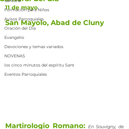
Santoral
11 de mayo
Formación para Niños
Avisos Parroquiales
San Mayolo, Abad de Cluny
Oración del Día
Evangelio
Devociones y temas variados
NOVENAS
los cinco minutos del espíritu Sant
Eventos Parroquiales
Martirologio Romano:
En Souvigny, de 