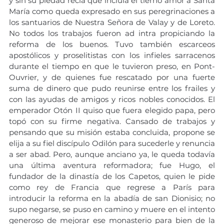
y sin su piedad recia que incluía el tierno amor a Santa 
María como queda expresado en sus peregrinaciones a 
los santuarios de Nuestra Señora de Valay y de Loreto. 
No todos los trabajos fueron ad intra propiciando la 
reforma de los buenos. Tuvo también escarceos 
apostólicos y proselitistas con los infieles sarracenos 
durante el tiempo en que le tuvieron preso, en Pont-
Ouvrier, y de quienes fue rescatado por una fuerte 
suma de dinero que pudo reunirse entre los frailes y 
con las ayudas de amigos y ricos nobles conocidos. El 
emperador Otón II quiso que fuera elegido papa, pero 
topó con su firme negativa. Cansado de trabajos y 
pensando que su misión estaba concluida, propone se 
elija a su fiel discípulo Odilón para sucederle y renuncia 
a ser abad. Pero, aunque anciano ya, le queda todavía 
una última aventura reformadora; fue Hugo, el 
fundador de la dinastía de los Capetos, quien le pide 
como rey de Francia que regrese a París para 
introducir la reforma en la abadía de san Dionisio; no 
supo negarse, se puso en camino y muere en el intento 
generoso de mejorar ese monasterio para bien de la 