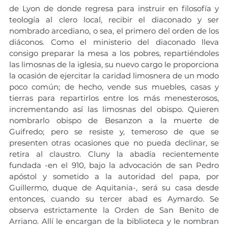
de Lyon de donde regresa para instruir en filosofía y 
teología al clero local, recibir el diaconado y ser 
nombrado arcediano, o sea, el primero del orden de los 
diáconos. Como el ministerio del diaconado lleva 
consigo preparar la mesa a los pobres, repartiéndoles 
las limosnas de la iglesia, su nuevo cargo le proporciona 
la ocasión de ejercitar la caridad limosnera de un modo 
poco común; de hecho, vende sus muebles, casas y 
tierras para repartirlos entre los más menesterosos, 
incrementando así las limosnas del obispo. Quieren 
nombrarlo obispo de Besanzon a la muerte de 
Guifredo; pero se resiste y, temeroso de que se 
presenten otras ocasiones que no pueda declinar, se 
retira al claustro. Cluny la abadía recientemente 
fundada -en el 910, bajo la advocación de san Pedro 
apóstol y sometido a la autoridad del papa, por 
Guillermo, duque de Aquitania-, será su casa desde 
entonces, cuando su tercer abad es Aymardo. Se 
observa estrictamente la Orden de San Benito de 
Arriano. Allí le encargan de la biblioteca y le nombran 