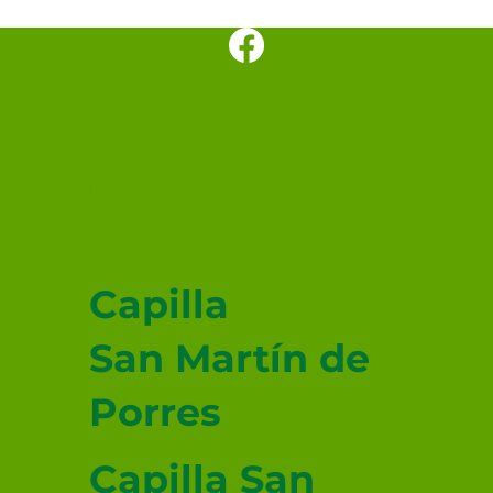
SANTUARIO
PARROQUIAL SAN
JUDAS TADEO
MEXICALI
Capilla
San Martín de
Porres
Capilla San