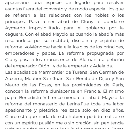
apocrisario, una especie de legado para resolver 
asuntos fuera del convento y, de modo especial, los que 
se refieren a las relaciones con los nobles o los 
príncipes. Pasa a ser abad de Cluny al quedarse 
Aymardo imposibilitado para el gobierno por la 
ceguera. Con el abad Mayolo es cuando la abadía más 
resplandece por su rectitud, disciplina y espíritu de 
reforma, volviéndose hacia ella los ojos de los príncipes, 
emperadores y papas. La reforma propugnada por 
Cluny pasa a los monasterios de Alemania a petición 
del emperador Otón I y de la emperatriz Adelaida. 
Las abadías de Marmontier de Turena, San German de 
Auxerre, Moutier-San-Juan, San Benito de Dijon y San 
Mauro de las Fosas, en las proximidades de París, 
conocen la reforma cluniacense en Francia. El mismo 
papa Benedicto VII encomienda al abad Mayolo la 
reforma del monasterio de Lerins.Fue toda una labor 
apasionante y pletórica realizada sólo en diez años. 
Claro está que nada de esto hubiera podido realizarse 
con un espíritu pusilánime o sin oración, sin penitencia 