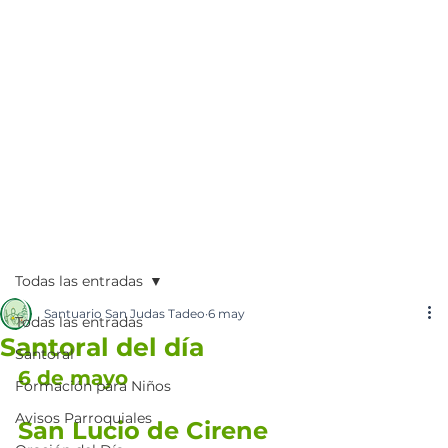
Todas las entradas
Santuario San Judas Tadeo
6 may
Todas las entradas
Santoral del día
Santoral
6 de mayo
Formación para Niños
Avisos Parroquiales
San Lucio de Cirene