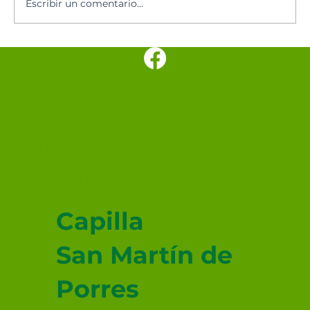
Escribir un comentario...
SANTUARIO
PARROQUIAL SAN
JUDAS TADEO
MEXICALI
Capilla
San Martín de
Porres