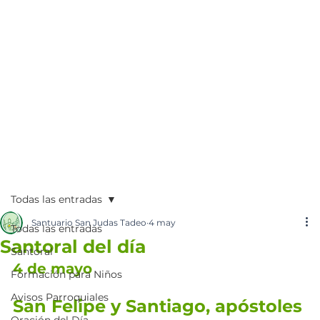
Todas las entradas
Santuario San Judas Tadeo
4 may
Todas las entradas
Santoral del día
Santoral
4 de mayo
Formación para Niños
Avisos Parroquiales
San Felipe y Santiago, apóstoles
Oración del Día