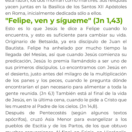
esta razón, los dos morirán como mártires. Sus reliquias 
yacen juntas en la Basílica de los Santos XII Apóstoles 
en Roma, inicialmente dedicada sólo a ellos.
"Felipe, ven y sígueme" (Jn 1,43)
Esto es lo que Jesús le dice a Felipe cuando lo 
encuentra, y esto es suficiente para cambiar su vida. 
Originario de Betsaida, ya era discípulo de Juan el 
Bautista. Felipe ha anhelado por mucho tiempo la 
llegada del Mesías, así que cuando Jesús comienza su 
predicación, Jesús lo premia llamándolo a ser uno de 
sus primeros discìpulos. Lo encontramos con Jesús en 
el desierto, justo antes del milagro de la multiplicación 
de los panes y los peces, cuando le pregunta dónde 
encontrarían el pan necesario para alimentar a toda la 
gente reunida. (Jn 6,1) También está al final de la vida 
de Jesús, en la última cena, cuando le pide a Cristo que 
les muestre al Padre de los cielos. (Jn 14,8). 
Después de Pentecostés (según algunos textos 
apócrifos), cruzó Asia Menor para evangelizar a los 
pueblos de Escitia y de los Partos, de los que obtuvo 