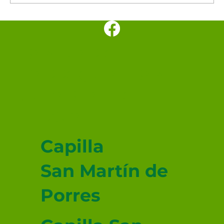
SANTUARIO
PARROQUIAL SAN
JUDAS TADEO
MEXICALI
Capilla
San Martín de
Porres