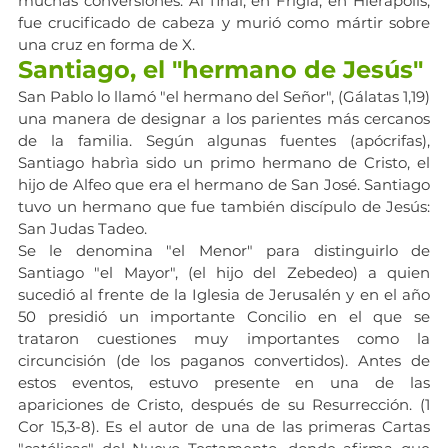
muchas conversiones. Al final, en Frigia, en Hierápolis, 
fue crucificado de cabeza y murió como mártir sobre 
una cruz en forma de X.
Santiago, el "hermano de Jesús"
San Pablo lo llamó "el hermano del Señor", (Gálatas 1,19) 
una manera de designar a los parientes más cercanos 
de la familia. Según algunas fuentes (apócrifas), 
Santiago habrìa sido un primo hermano de Cristo, el 
hijo de Alfeo que era el hermano de San José. Santiago 
tuvo un hermano que fue también discípulo de Jesús: 
San Judas Tadeo. 
Se le denomina "el Menor" para distinguirlo de 
Santiago "el Mayor", (el hijo del Zebedeo) a quien 
sucedió al frente de la Iglesia de Jerusalén y en el año 
50 presidió un importante Concilio en el que se 
trataron cuestiones muy importantes como la 
circuncisión (de los paganos convertidos). Antes de 
estos eventos, estuvo presente en una de las 
apariciones de Cristo, después de su Resurrección. (1 
Cor 15,3-8). Es el autor de una de las primeras Cartas 