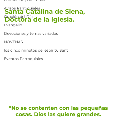
Avisos Parroquiales
Santa Catalina de Siena, 
Oración del Día
Doctora de la Iglesia.
Evangelio
Devociones y temas variados
NOVENAS
los cinco minutos del espíritu Sant
Eventos Parroquiales
“No se contenten con las pequeñas 
cosas. Dios las quiere grandes. 