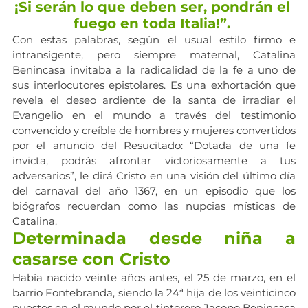
¡Si serán lo que deben ser, pondrán el 
fuego en toda Italia!”. 
Con estas palabras, según el usual estilo firmo e 
intransigente, pero siempre maternal, Catalina 
Benincasa invitaba a la radicalidad de la fe a uno de 
sus interlocutores epistolares. Es una exhortación que 
revela el deseo ardiente de la santa de irradiar el 
Evangelio en el mundo a través del testimonio 
convencido y creíble de hombres y mujeres convertidos 
por el anuncio del Resucitado: “Dotada de una fe 
invicta, podrás afrontar victoriosamente a tus 
adversarios”, le dirá Cristo en una visión del último día 
del carnaval del año 1367, en un episodio que los 
biógrafos recuerdan como las nupcias místicas de 
Catalina.
Determinada desde niña a 
casarse con Cristo
Había nacido veinte años antes, el 25 de marzo, en el 
barrio Fontebranda, siendo la 24ª hija de los veinticinco 
puestos en el mundo por el tintorero Jacopo Benincasa 