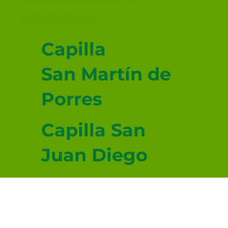
MEXICALI
Capilla
San Martín de
Porres
Capilla San
Juan Diego
Capilla San
Lucas