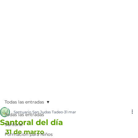
Todas las entradas
Santuario San Judas Tadeo
31 mar
Todas las entradas
Santoral del día
Santoral
31 de marzo
Formación para Niños