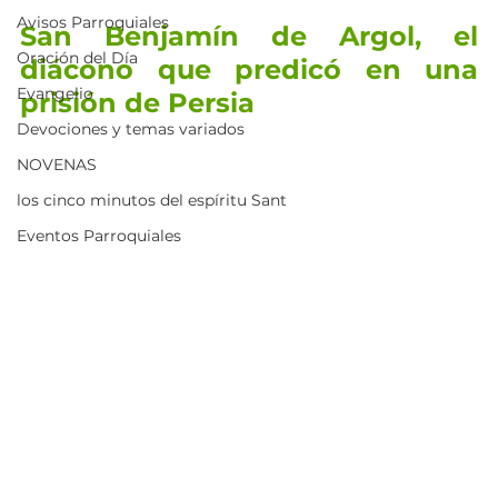
Avisos Parroquiales
San Benjamín de Argol, el 
Oración del Día
diácono que predicó en una 
Evangelio
prisión de Persia
Devociones y temas variados
NOVENAS
los cinco minutos del espíritu Sant
Eventos Parroquiales