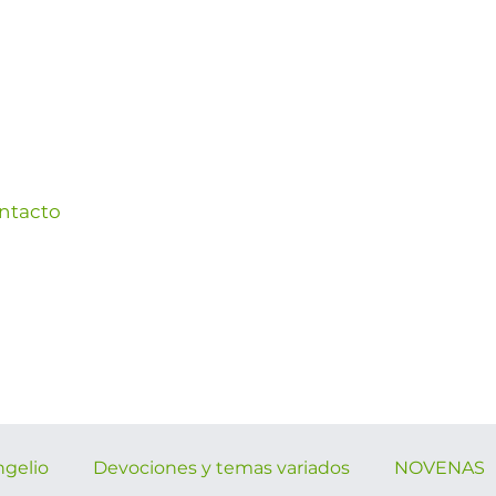
ntacto
ngelio
Devociones y temas variados
NOVENAS