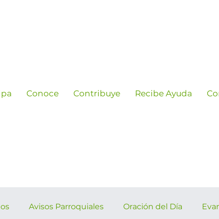
ipa
Conoce
Contribuye
Recibe Ayuda
Co
ños
Avisos Parroquiales
Oración del Día
Eva