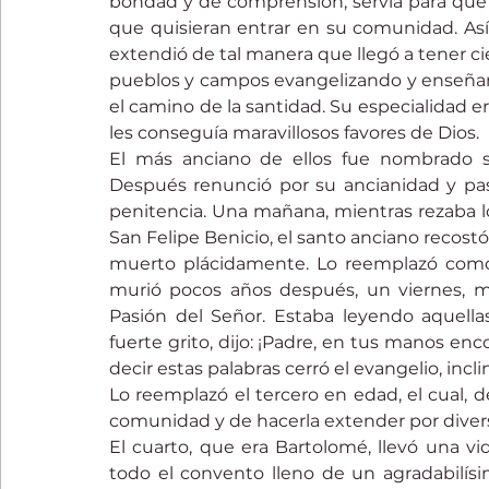
bondad y de comprensión, servía para que s
que quisieran entrar en su comunidad. Así l
extendió de tal manera que llegó a tener cie
pueblos y campos evangelizando y enseñan
el camino de la santidad. Su especialidad er
les conseguía maravillosos favores de Dios.
El más anciano de ellos fue nombrado su
Después renunció por su ancianidad y pasó
penitencia. Una mañana, mientras rezaba l
San Felipe Benicio, el santo anciano recostó
muerto plácidamente. Lo reemplazó como s
murió pocos años después, un viernes, mi
Pasión del Señor. Estaba leyendo aquella
fuerte grito, dijo: ¡Padre, en tus manos enco
decir estas palabras cerró el evangelio, i
Lo reemplazó el tercero en edad, el cual,
comunidad y de hacerla extender por diver
El cuarto, que era Bartolomé, llevó una vid
todo el convento lleno de un agradabilísim