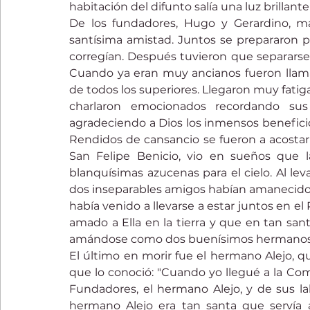
habitación del difunto salía una luz brillante 
De los fundadores, Hugo y Gerardino, ma
santísima amistad. Juntos se prepararon 
corregían. Después tuvieron que separarse p
Cuando ya eran muy ancianos fueron llama
de todos los superiores. Llegaron muy fatigad
charlaron emocionados recordando sus
agradeciendo a Dios los inmensos beneficio
Rendidos de cansancio se fueron a acostar 
San Felipe Benicio, vio en sueños que la
blanquísimas azucenas para el cielo. Al lev
dos inseparables amigos habían amanecido 
había venido a llevarse a estar juntos en el
amado a Ella en la tierra y que en tan sa
amándose como dos buenísimos hermanos
El último en morir fue el hermano Alejo, qu
que lo conoció: "Cuando yo llegué a la Com
Fundadores, el hermano Alejo, y de sus labi
hermano Alejo era tan santa que servía