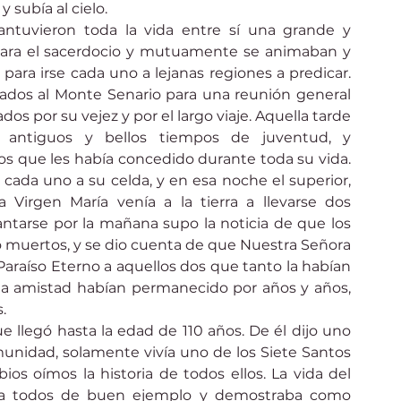
y subía al cielo.
ntuvieron toda la vida entre sí una grande y 
para el sacerdocio y mutuamente se animaban y 
ara irse cada uno a lejanas regiones a predicar. 
dos al Monte Senario para una reunión general 
os por su vejez y por el largo viaje. Aquella tarde 
 antiguos y bellos tiempos de juventud, y 
s que les había concedido durante toda su vida. 
cada uno a su celda, y en esa noche el superior, 
 Virgen María venía a la tierra a llevarse dos 
antarse por la mañana supo la noticia de que los 
muertos, y se dio cuenta de que Nuestra Señora 
 Paraíso Eterno a aquellos dos que tanto la habían 
nta amistad habían permanecido por años y años, 
.
e llegó hasta la edad de 110 años. De él dijo uno 
unidad, solamente vivía uno de los Siete Santos 
os oímos la historia de todos ellos. La vida del 
 a todos de buen ejemplo y demostraba como 