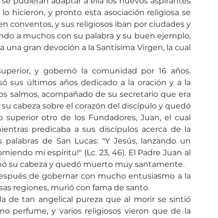
e pudieran adaptar a ella los nuevos aspirantes 
o hicieron, y pronto esta asociación religiosa se 
n conventos, y sus religiosos iban por ciudades y 
do a muchos con su palabra y su buen ejemplo, 
a una gran devoción a la Santísima Virgen, la cual 
perior, y gobernó la comunidad por 16 años. 
 sus últimos años dedicado a la oración y a la 
os salmos, acompañado de su secretario que era 
 su cabeza sobre el corazón del discípulo y quedó 
uperior otro de los Fundadores, Juan, el cual 
entras predicaba a sus discípulos acerca de la 
s palabras de San Lucas: "Y Jesús, lanzando un 
miendo mi espíritu!" (Lc. 23, 46). El Padre Juan al 
nclinó su cabeza y quedó muerto muy santamente.
 después de gobernar con mucho entusiasmo a la 
sas regiones, murió con fama de santo.
a de tan angelical pureza que al morir se sintió 
o perfume, y varios religiosos vieron que de la 