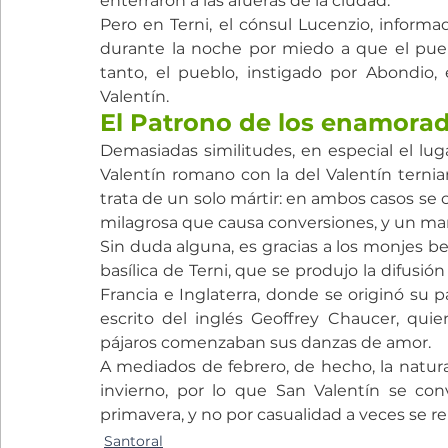
enterraron a las afueras de la ciudad.
Pero en Terni, el cónsul Lucenzio, informad
durante la noche por miedo a que el puebl
tanto, el pueblo, instigado por Abondio,
Valentín.
El Patrono de los enamora
Demasiadas similitudes, en especial el lugar
Valentín romano con la del Valentín terni
trata de un solo mártir: en ambos casos se 
milagrosa que causa conversiones, y un mart
Sin duda alguna, es gracias a los monjes b
basílica de Terni, que se produjo la difusió
Francia e Inglaterra, donde se originó su 
escrito del inglés Geoffrey Chaucer, qui
pájaros comenzaban sus danzas de amor.
A mediados de febrero, de hecho, la natura
invierno, por lo que San Valentín se con
primavera, y no por casualidad a veces se re
Santoral