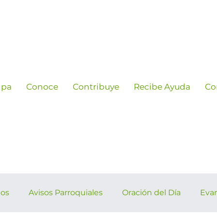
ipa
Conoce
Contribuye
Recibe Ayuda
Co
ños
Avisos Parroquiales
Oración del Día
Eva