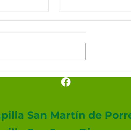
el día
Santoral del día
UIAL SAN JUDAS TADEO ME
pilla San Martín de Porr