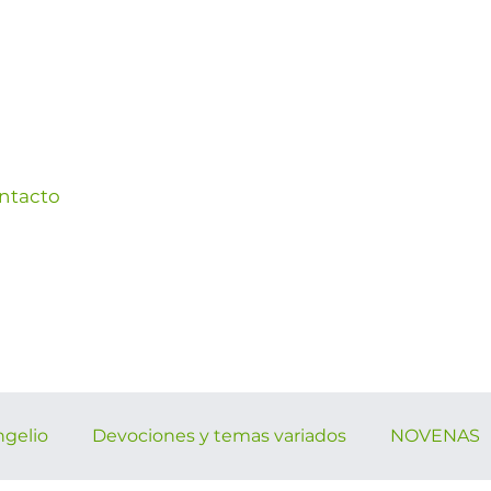
ntacto
ngelio
Devociones y temas variados
NOVENAS