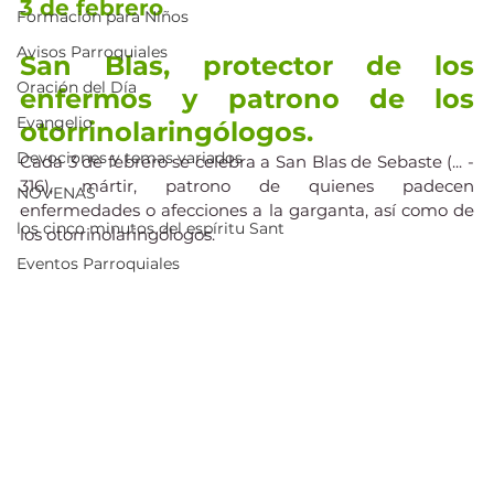
3 de febrero
Formación para Niños
Avisos Parroquiales
San Blas, protector de los 
Oración del Día
enfermos y patrono de los 
Evangelio
otorrinolaringólogos.
Devociones y temas variados
Cada 3 de febrero se celebra a San Blas de Sebaste (... - 
316), mártir, patrono de quienes padecen 
NOVENAS
enfermedades o afecciones a la garganta, así como de 
los cinco minutos del espíritu Sant
los otorrinolaringólogos.
Eventos Parroquiales