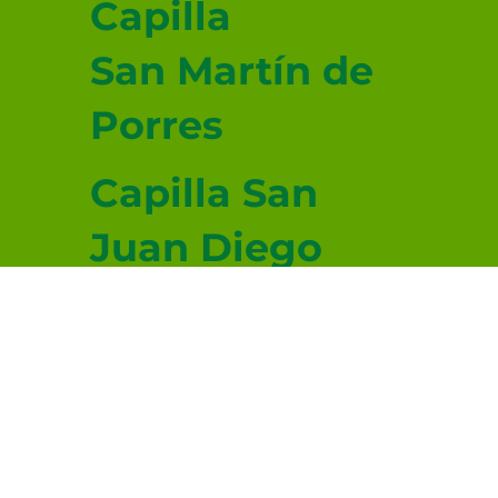
Capilla
San Martín de
Porres
Capilla San
Juan Diego
Capilla San
Lucas
Evangelista
© 2026-2027 sitio donado por Cenity