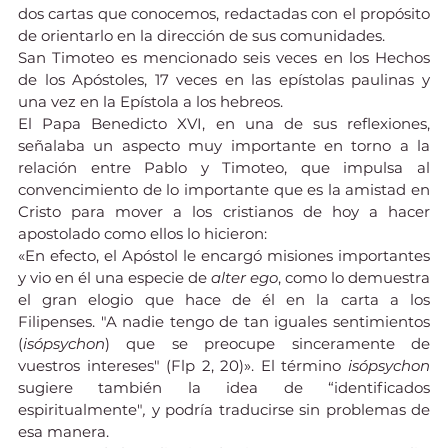
dos cartas que conocemos, redactadas con el propósito 
de orientarlo en la dirección de sus comunidades.
San Timoteo es mencionado seis veces en los Hechos 
de los Apóstoles, 17 veces en las epístolas paulinas y 
una vez en la Epístola a los hebreos.
El Papa Benedicto XVI, en una de sus reflexiones, 
señalaba un aspecto muy importante en torno a la 
relación entre Pablo y Timoteo, que impulsa al 
convencimiento de lo importante que es la amistad en 
Cristo para mover a los cristianos de hoy a hacer 
apostolado como ellos lo hicieron:
«En efecto, el Apóstol le encargó misiones importantes 
y vio en él una especie de 
alter ego
, como lo demuestra 
el gran elogio que hace de él en la carta a los 
Filipenses. "A nadie tengo de tan iguales sentimientos 
(
isópsychon
) que se preocupe sinceramente de 
vuestros intereses" (Flp 2, 20)». El término 
isópsychon
sugiere también la idea de “identificados 
espiritualmente"
, 
y podría traducirse sin problemas de 
esa manera.