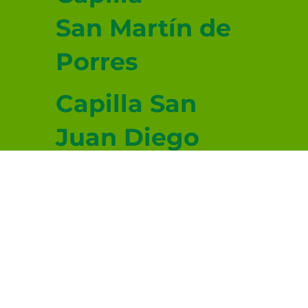
San Martín de
Porres
Capilla San
Juan Diego
Capilla San
Lucas
Evangelista
© 2026-2027 sitio donado por Cenity
Conoce más haciendo clic aquí