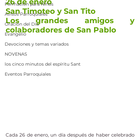
26 de enero
Formación para Niños
San Timoteo y San Tito
Avisos Parroquiales
Los grandes amigos y 
Oración del Día
colaboradores de San Pablo
Evangelio
Devociones y temas variados
NOVENAS
los cinco minutos del espíritu Sant
Eventos Parroquiales
Cada 26 de enero, un día después de haber celebrado 