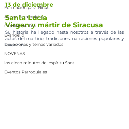
13 de diciembre 
Formación para Niños
Santa Lucía 
Avisos Parroquiales
Virgen y mártir de Siracusa
Oración del Día
Su historia ha llegado hasta nosotros a través de las 
Evangelio
actas del martirio, tradiciones, narraciones populares y 
Devociones y temas variados
leyendas. 
NOVENAS
los cinco minutos del espíritu Sant
Eventos Parroquiales