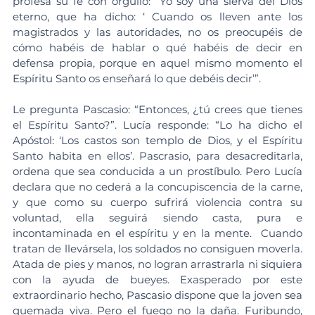
profesa su fe con orgullo: “Yo soy una sierva del Dios 
eterno, que ha dicho: ‘ Cuando os lleven ante los 
magistrados y las autoridades, no os preocupéis de 
cómo habéis de hablar o qué habéis de decir en 
defensa propia, porque en aquel mismo momento el 
Espíritu Santo os enseñará lo que debéis decir’”.
Le pregunta Pascasio: “Entonces, ¿tú crees que tienes 
el Espíritu Santo?”. Lucía responde: “Lo ha dicho el 
Apóstol: ‘Los castos son templo de Dios, y el Espíritu 
Santo habita en ellos’. Pascrasio, para desacreditarla, 
ordena que sea conducida a un prostíbulo. Pero Lucía 
declara que no cederá a la concupiscencia de la carne, 
y que como su cuerpo sufrirá violencia contra su 
voluntad, ella seguirá siendo casta, pura e 
incontaminada en el espíritu y en la mente.  Cuando 
tratan de llevársela, los soldados no consiguen moverla. 
Atada de pies y manos, no logran arrastrarla ni siquiera 
con la ayuda de bueyes. Exasperado por este 
extraordinario hecho, Pascasio dispone que la joven sea 
quemada viva. Pero el fuego no la daña. Furibundo, 