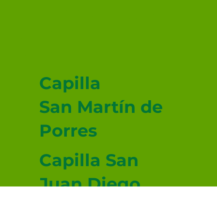
PARROQUIAL SAN
JUDAS TADEO
MEXICALI
Capilla
San Martín de
Porres
Capilla San
Juan Diego
Capilla San