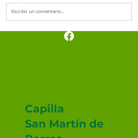
Santoral del día
Escribir un comentario...
SANTUARIO
PARROQUIAL SAN
JUDAS TADEO
MEXICALI
Capilla
San Martín de