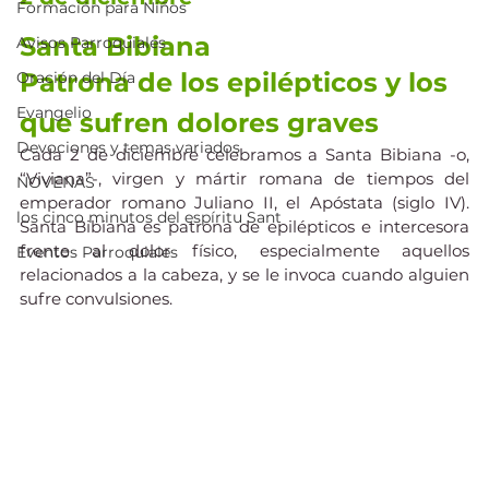
Formación para Niños
Santa Bibiana
Avisos Parroquiales
Patrona de los epilépticos y los 
Oración del Día
Evangelio
que sufren dolores graves
Devociones y temas variados
Cada 2 de diciembre celebramos a Santa Bibiana -o, 
“Viviana”-, virgen y mártir romana de tiempos del 
NOVENAS
emperador romano Juliano II, el Apóstata (siglo IV). 
los cinco minutos del espíritu Sant
Santa Bibiana es patrona de epilépticos e intercesora 
frente al dolor físico, especialmente aquellos 
Eventos Parroquiales
relacionados a la cabeza, y se le invoca cuando alguien 
sufre convulsiones.