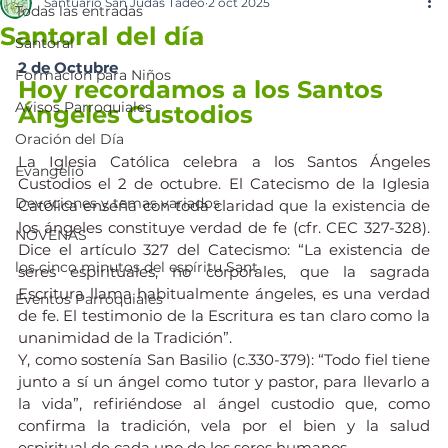
Santuario San Judas Tadeo
2 oct 2025
Todas las entradas
Santoral del día
Santoral
2 de Octubre
Formación para Niños
Hoy recordamos a los Santos 
Avisos Parroquiales
Ángeles Custodios
Oración del Día
La Iglesia Católica celebra a los Santos Ángeles 
Evangelio
Custodios el 2 de octubre. El Catecismo de la Iglesia 
Devociones y temas variados
Católica enseña con toda claridad que la existencia de 
los ángeles constituye verdad de fe (cfr. CEC 327-328). 
NOVENAS
Dice el artículo 327 del Catecismo: “La existencia de 
los cinco minutos del espíritu Sant
seres espirituales, no corporales, que la sagrada 
Escritura llama habitualmente ángeles, es una verdad 
Eventos Parroquiales
de fe. El testimonio de la Escritura es tan claro como la 
unanimidad de la Tradición”.
Y, como sostenía San Basilio (c.330-379): “Todo fiel tiene 
junto a sí un ángel como tutor y pastor, para llevarlo a 
la vida”, refiriéndose al ángel custodio que, como 
confirma la tradición, vela por el bien y la salud 
espiritual de cada uno de los seres humanos.