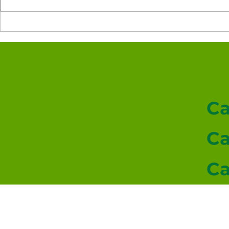
SANTUARIO PARROQ
Ca
Ca
Ca
Ev
© 2026-2027 sitio donado por Cenity