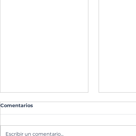
Comentarios
Escribir un comentario...
Santoral del día
Santoral d