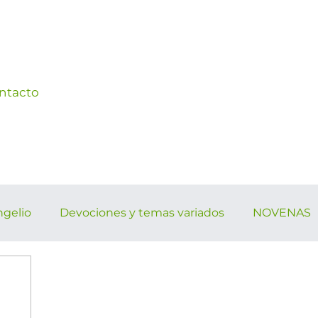
ntacto
ngelio
Devociones y temas variados
NOVENAS