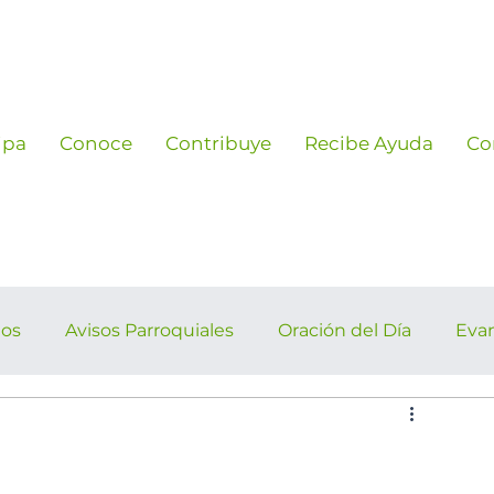
ipa
Conoce
Contribuye
Recibe Ayuda
Co
ños
Avisos Parroquiales
Oración del Día
Eva
rroquiales