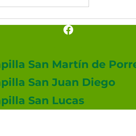
UIAL SAN JUDAS TADEO ME
pilla San Martín de Porr
pilla San Juan Diego
pilla San Lucas
angelista