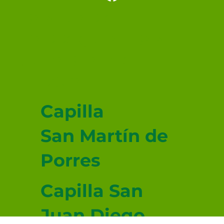
SANTUARIO
PARROQUIAL SAN
JUDAS TADEO
MEXICALI
Capilla
San Martín de
Porres
Capilla San
Juan Diego