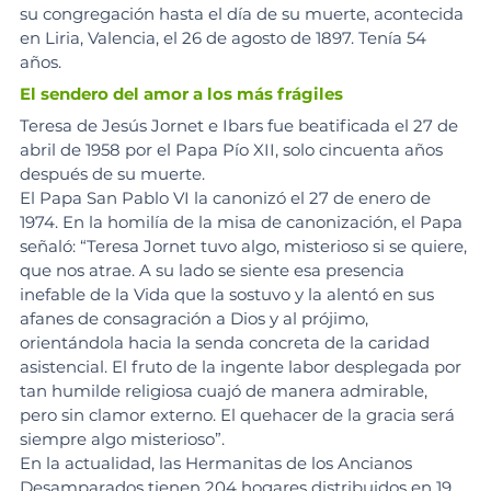
su congregación hasta el día de su muerte, acontecida 
en Liria, Valencia, el 26 de agosto de 1897. Tenía 54 
años.
El sendero del amor a los más frágiles
Teresa de Jesús Jornet e Ibars fue beatificada el 27 de 
abril de 1958 por el Papa Pío XII, solo cincuenta años 
después de su muerte.
El Papa San Pablo VI la canonizó el 27 de enero de 
1974. En la homilía de la misa de canonización, el Papa 
señaló: “Teresa Jornet tuvo algo, misterioso si se quiere, 
que nos atrae. A su lado se siente esa presencia 
inefable de la Vida que la sostuvo y la alentó en sus 
afanes de consagración a Dios y al prójimo, 
orientándola hacia la senda concreta de la caridad 
asistencial. El fruto de la ingente labor desplegada por 
tan humilde religiosa cuajó de manera admirable, 
pero sin clamor externo. El quehacer de la gracia será 
siempre algo misterioso”.
En la actualidad, las Hermanitas de los Ancianos 
Desamparados tienen 204 hogares distribuidos en 19 