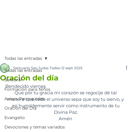
Todas las entradas
Santuario San Judas Tadeo
12 sept 2025
Todas las entradas
Oración del día
Santoral
Bendecido viernes
Formación para Niños
Que por tu gracia mi corazón se regocije dé tal 
Avisos Parroquiales
manera que todo el universo sepa que soy tu siervo, y 
así humildemente servir como instrumento de tu 
Oración del Día
Divina Paz.
Evangelio
Amén 
Devociones y temas variados