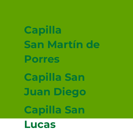
JUDAS TADEO
MEXICALI
Capilla
San Martín de
Porres
Capilla San
Juan Diego
Capilla San
Lucas