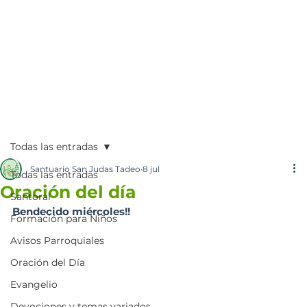
Todas las entradas
Santuario San Judas Tadeo
8 jul
Todas las entradas
Oración del día
Santoral
Bendecido miércoles!!
Formación para Niños
Avisos Parroquiales
Oración del Día
Evangelio
Devociones y temas variados