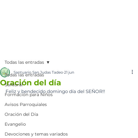
Todas las entradas
Santuario San Judas Tadeo
21 jun
Todas las entradas
Oración del día
Santoral
Feliz y bendecido domingo día del SEÑOR!!
Formación para Niños
Avisos Parroquiales
Oración del Día
Evangelio
Devociones y temas variados