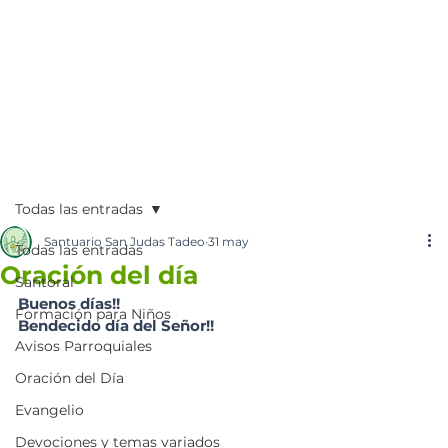
Todas las entradas
Santuario San Judas Tadeo
31 may
Todas las entradas
Oración del día
Santoral
Buenos días!!
Formación para Niños
Bendecido día del Señor!!
Avisos Parroquiales
Oración del Día
Evangelio
Devociones y temas variados