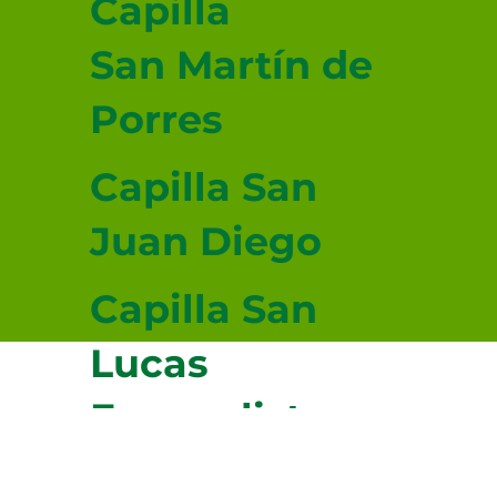
Capilla
San Martín de
Porres
Capilla San
Juan Diego
Capilla San
Lucas
Evangelista
© 2026-2027 sitio donado por Cenity
Conoce más haciendo clic aquí