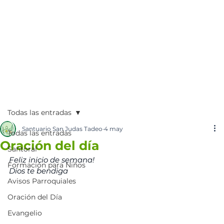
Todas las entradas
Santuario San Judas Tadeo
4 may
Todas las entradas
Oración del día
Santoral
Feliz inicio de semana!
Formación para Niños
Dios te bendiga
Avisos Parroquiales
Oración del Día
Evangelio