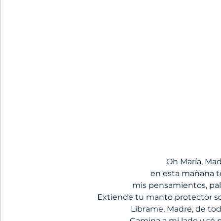
Oh María, Mad
en esta mañana te
mis pensamientos, pala
Extiende tu manto protector sob
Líbrame, Madre, de tod
Camina a mi lado y sé 