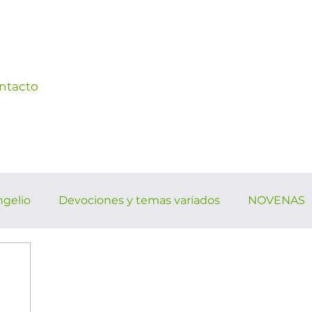
ntacto
ngelio
Devociones y temas variados
NOVENAS