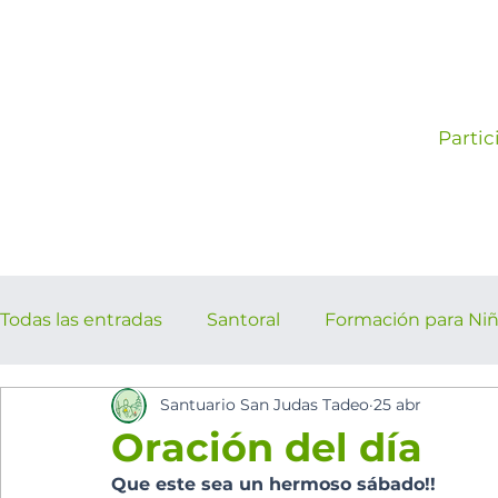
Partic
Todas las entradas
Santoral
Formación para Ni
Santuario San Judas Tadeo
25 abr
los cinco minutos del espíritu Sant
Eventos Pa
Oración del día
Que este sea un hermoso sábado!!