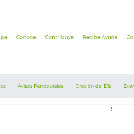
ipa
Conoce
Contribuye
Recibe Ayuda
Co
ños
Avisos Parroquiales
Oración del Día
Eva
rroquiales