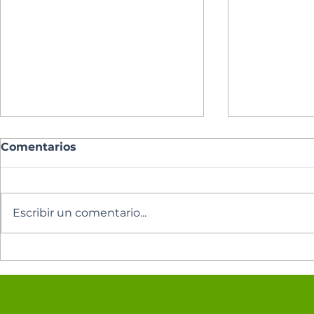
Comentarios
Escribir un comentario...
Oración del día
Oración de