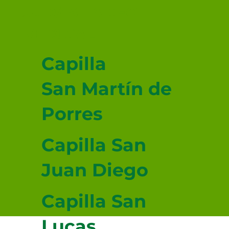
JUDAS TADEO
MEXICALI
Capilla
San Martín de
Porres
Capilla San
Juan Diego
Capilla San
Lucas