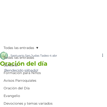
Todas las entradas
Santuario San Judas Tadeo
4 abr
Todas las entradas
Oración del día
Santoral
Bendecido sábado!
Formación para Niños
Avisos Parroquiales
Oración del Día
Evangelio
Devociones y temas variados