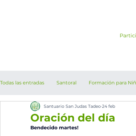
Partic
Todas las entradas
Santoral
Formación para Ni
Santuario San Judas Tadeo
24 feb
los cinco minutos del espíritu Sant
Eventos Pa
Oración del día
Bendecido martes!