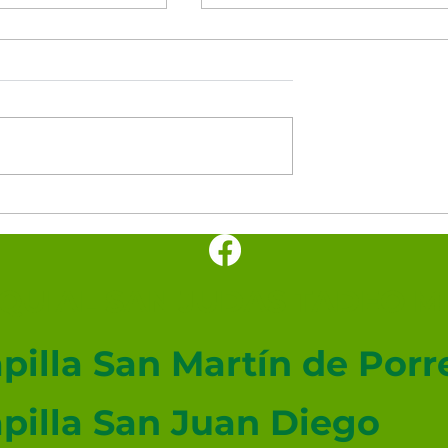
l día
Oración del día
UIAL SAN JUDAS TADEO ME
pilla San Martín de Porr
pilla San Juan Diego