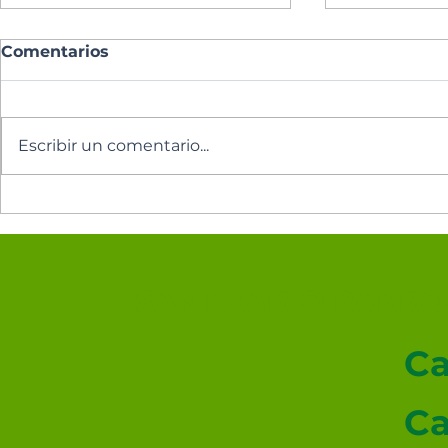
Comentarios
Escribir un comentario...
Oración del día
Oración de
SANTUARIO PARROQ
Ca
Ca