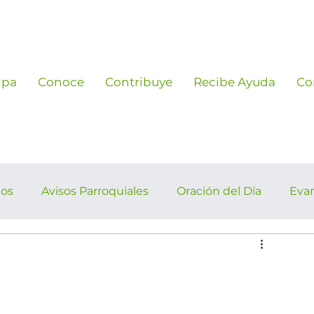
ipa
Conoce
Contribuye
Recibe Ayuda
Co
ños
Avisos Parroquiales
Oración del Día
Eva
rroquiales