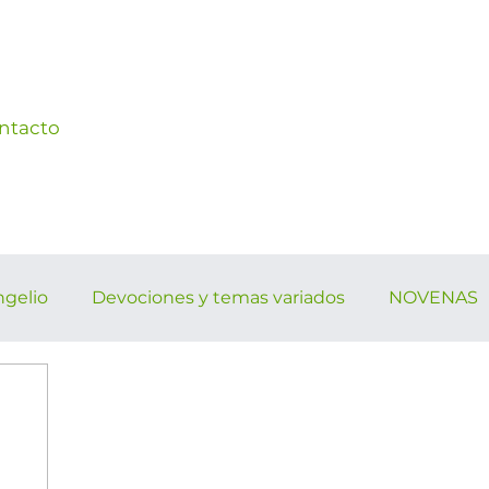
ntacto
ngelio
Devociones y temas variados
NOVENAS