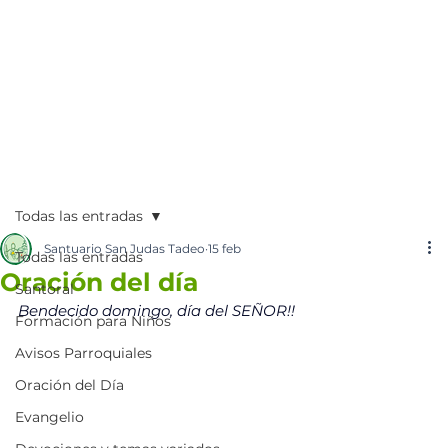
Todas las entradas
Santuario San Judas Tadeo
15 feb
Todas las entradas
Oración del día
Santoral
Bendecido domingo, día del SEÑOR!!
Formación para Niños
Avisos Parroquiales
Oración del Día
Evangelio