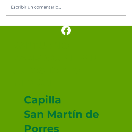
Escribir un comentario...
SANTUARIO
PARROQUIAL SAN
JUDAS TADEO
MEXICALI
Capilla
San Martín de
Porres