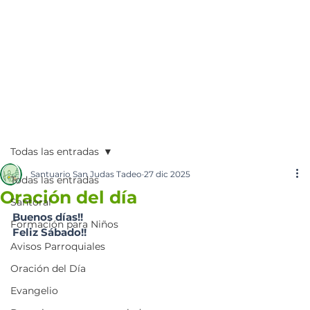
Todas las entradas
Santuario San Judas Tadeo
27 dic 2025
Todas las entradas
Oración del día
Santoral
Buenos días!!
Formación para Niños
Feliz Sábado!!
Avisos Parroquiales
Oración del Día
Evangelio