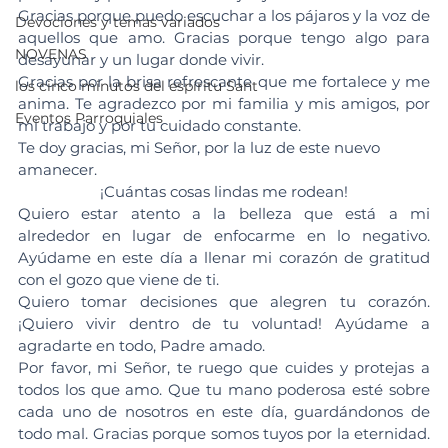
Gracias porque puedo escuchar a los pájaros y la voz de 
Devociones y temas variados
aquellos que amo. Gracias porque tengo algo para 
NOVENAS
desayunar y un lugar donde vivir. 
Gracias por la brisa refrescante que me fortalece y me 
los cinco minutos del espíritu Sant
anima. Te agradezco por mi familia y mis amigos, por 
Eventos Parroquiales
mi trabajo y por tu cuidado constante.
Te doy gracias, mi Señor, por la luz de este nuevo 
amanecer.
 ¡Cuántas cosas lindas me rodean! 
Quiero estar atento a la belleza que está a mi 
alrededor en lugar de enfocarme en lo negativo. 
Ayúdame en este día a llenar mi corazón de gratitud 
con el gozo que viene de ti. 
Quiero tomar decisiones que alegren tu corazón. 
¡Quiero vivir dentro de tu voluntad! Ayúdame a 
agradarte en todo, Padre amado.
Por favor, mi Señor, te ruego que cuides y protejas a 
todos los que amo. Que tu mano poderosa esté sobre 
cada uno de nosotros en este día, guardándonos de 
todo mal. Gracias porque somos tuyos por la eternidad. 