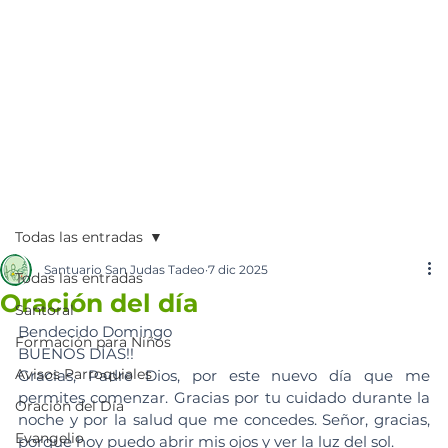
Todas las entradas
Santuario San Judas Tadeo
7 dic 2025
Todas las entradas
Oración del día
Santoral
Bendecido Domingo 
Formación para Niños
BUENOS DÍAS!!
Avisos Parroquiales
Gracias, Padre Dios, por este nuevo día que me 
permites comenzar. Gracias por tu cuidado durante la 
Oración del Día
noche y por la salud que me concedes. Señor, gracias, 
Evangelio
porque hoy puedo abrir mis ojos y ver la luz del sol. 