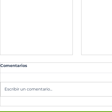
Comentarios
Escribir un comentario...
Oración del día
Oración de