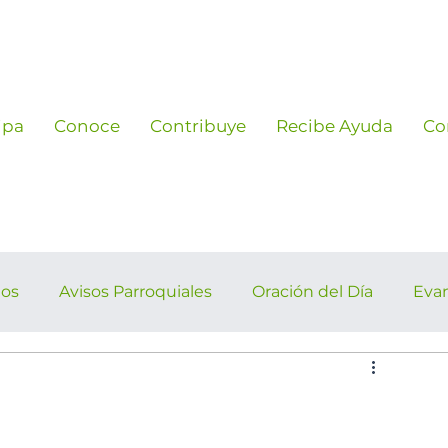
ipa
Conoce
Contribuye
Recibe Ayuda
Co
ños
Avisos Parroquiales
Oración del Día
Eva
rroquiales