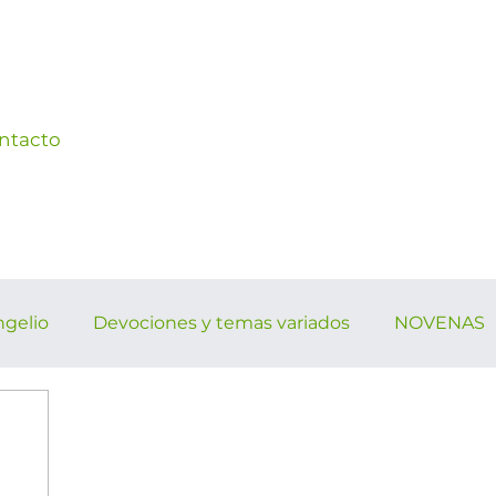
ntacto
ngelio
Devociones y temas variados
NOVENAS