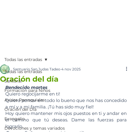
Todas las entradas
Santuario San Judas Tadeo
4 nov 2025
Todas las entradas
Oración del día
Santoral
Bendecido martes
Formación para Niños
Quiero regocijarme en ti! 
Avisos Parroquiales
Quiero pensar en todo lo bueno que nos has concedido 
a mí y a mi familia. ¡Tú has sido muy fiel! 
Oración del Día
Hoy quiero mantener mis ojos puestos en ti y andar en 
Evangelio
el camino que tú deseas. Dame las fuerzas para 
lograrlo. 
Devociones y temas variados