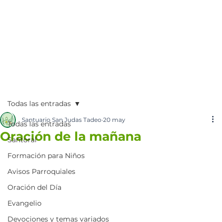
Todas las entradas
Santuario San Judas Tadeo
20 may
Todas las entradas
Oración de la mañana
Santoral
Formación para Niños
Avisos Parroquiales
Oración del Día
Evangelio
Devociones y temas variados