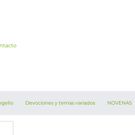
ntacto
ngelio
Devociones y temas variados
NOVENAS