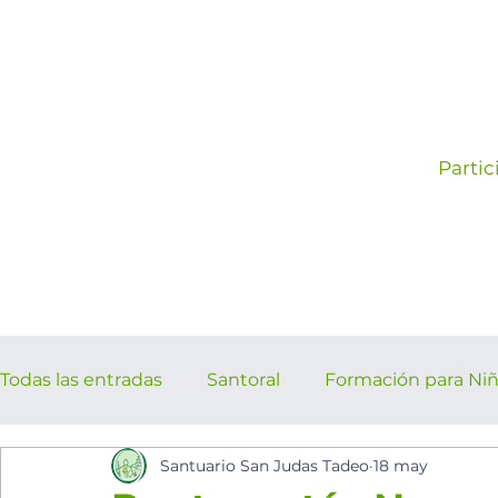
Partic
Todas las entradas
Santoral
Formación para Ni
Santuario San Judas Tadeo
18 may
los cinco minutos del espíritu Sant
Eventos Pa