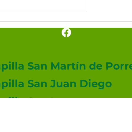
és: Novena al
Pentecostés: Novena al
anto
Espíritu Santo
UIAL SAN JUDAS TADEO ME
pilla San Martín de Porr
pilla San Juan Diego
pilla San Lucas
angelista