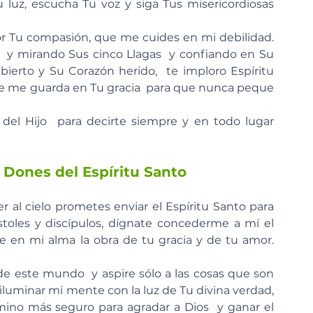
uz, escucha Tu voz y siga Tus misericordiosas 
por Tu compasión, que me cuides en mi debilidad. 
ús  y mirando Sus cinco Llagas  y confiando en Su 
ierto y Su Corazón herido,  te imploro Espíritu 
ue me guarda en Tu gracia  para que nunca peque 
 del Hijo  para decirte siempre y en todo lugar   
e Dones del Espíritu Santo
 al cielo prometes enviar el Espíritu Santo para 
toles y discípulos, dígnate concederme a mí el 
 en mi alma la obra de tu gracia y de tu amor.  
e este mundo  y aspire sólo a las cosas que son 
iluminar mi mente con la luz de Tu divina verdad, 
amino más seguro para agradar a Dios  y ganar el 