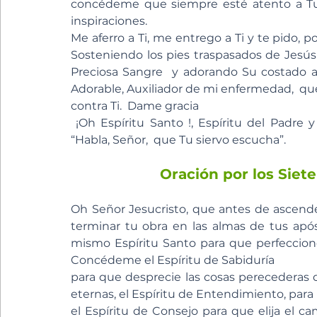
concédeme que siempre esté atento a Tu l
inspiraciones.
Me aferro a Ti, me entrego a Ti y te pido, 
Sosteniendo los pies traspasados ​​​​de Jes
Preciosa Sangre  y adorando Su costado ab
Adorable, Auxiliador de mi enfermedad,  q
contra Ti.  Dame gracia
 ¡Oh Espíritu Santo !, Espíritu del Padre y
“Habla, Señor,  que Tu siervo escucha”.
Oración por los Siet
Oh Señor Jesucristo, que antes de ascender
terminar tu obra en las almas de tus após
mismo Espíritu Santo para que perfeccione
Concédeme el Espíritu de Sabiduría
para que desprecie las cosas perecederas d
eternas, el Espíritu de Entendimiento, para 
el Espíritu de Consejo para que elija el c