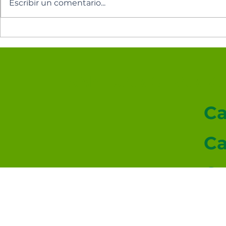
Escribir un comentario...
Pentecostés: Noveno al
Pentecost
Espíritu Santo
Espíritu S
SANTUARIO PARROQ
Ca
Ca
Ca
Ev
© 2026-2027 sitio donado por Cenity