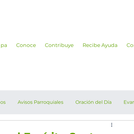
ipa
Conoce
Contribuye
Recibe Ayuda
Co
ños
Avisos Parroquiales
Oración del Día
Eva
rroquiales