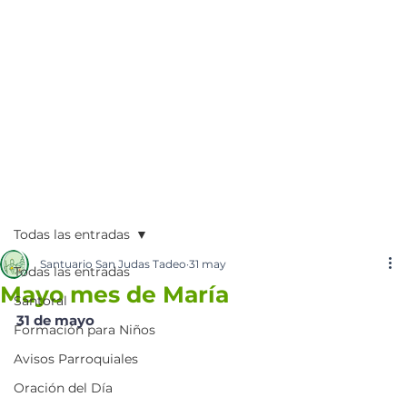
Todas las entradas
Santuario San Judas Tadeo
31 may
Todas las entradas
Mayo mes de María
Santoral
31 de mayo
Formación para Niños
Avisos Parroquiales
Oración del Día