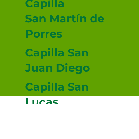
Capilla
San Martín de
Porres
Capilla San
Juan Diego
Capilla San
Lucas
Evangelista
© 2026-2027 sitio donado por Cenity
Conoce más haciendo clic aquí