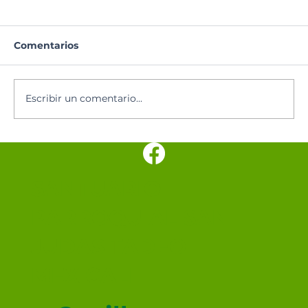
Comentarios
Escribir un comentario...
Hoy se celebra a Nuestra Señora de
los Ángeles, patrona de Costa Rica
SANTUARIO
PARROQUIAL SAN
JUDAS TADEO
MEXICALI