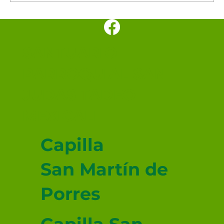
Hoy se celebra a Nuestra Señora de
los Ángeles, patrona de Costa Rica
SANTUARIO
PARROQUIAL SAN
JUDAS TADEO
MEXICALI
Capilla
San Martín de
Porres