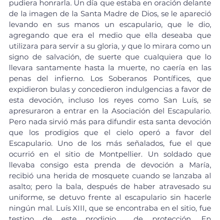
pudiera honrarla. Un día que estaba en oración delante 
de la imagen de la Santa Madre de Dios, se le apareció 
levando en sus manos un escapulario, que le dio, 
agregando que era el medio que ella deseaba que 
utilizara para servir a su gloria, y que lo mirara como un 
signo de salvación, de suerte que cualquiera que lo 
llevara santamente hasta la muerte, no caería en las 
penas del infierno. Los Soberanos Pontífices, que 
expidieron bulas y concedieron indulgencias a favor de 
esta devoción, incluso los reyes como San Luís, se 
apresuraron a entrar en la Asociación del Escapulario. 
Pero nada sirvió más para difundir esta santa devoción 
que los prodigios que el cielo operó a favor del 
Escapulario. Uno de los más señalados, fue el que 
ocurrió en el sitio de Montpellier. Un soldado que 
llevaba consigo esta prenda de devoción a María, 
recibió una herida de mosquete cuando se lanzaba al 
asalto; pero la bala, después de haber atravesado su 
uniforme, se detuvo frente al escapulario sin hacerle 
ningún mal. Luís XIII, que se encontraba en el sitio, fue 
testigo de este prodigio  de protección. En 