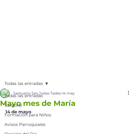
Todas las entradas
Santuario San Judas Tadeo
14 may
Todas las entradas
Mayo mes de María
Santoral
14 de mayo
Formación para Niños
Avisos Parroquiales
Oración del Día