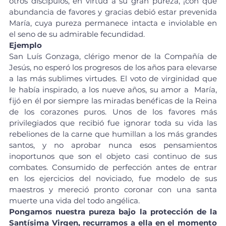
otros discípulos, en virtud a su gran pureza, ¡con qué 
abundancia de favores y gracias debió estar prevenida 
María, cuya pureza permanece intacta e inviolable en 
el seno de su admirable fecundidad.
Ejemplo
San Luís Gonzaga, clérigo menor de la Compañía de 
Jesús, no esperó los progresos de los años para elevarse 
a las más sublimes virtudes. El voto de virginidad que 
le había inspirado, a los nueve años, su amor a  María, 
fijó en él por siempre las miradas benéficas de la Reina 
de los corazones puros. Unos de los favores más 
privilegiados que recibió fue ignorar toda su vida las 
rebeliones de la carne que humillan a los más grandes 
santos, y no aprobar nunca esos pensamientos 
inoportunos que son el objeto casi continuo de sus 
combates. Consumido de perfección antes de entrar 
en los ejercicios del noviciado, fue modelo de sus 
maestros y mereció pronto coronar con una santa 
muerte una vida del todo angélica.
Pongamos nuestra pureza bajo la protección de la 
Santísima Virgen, recurramos a ella en el momento 