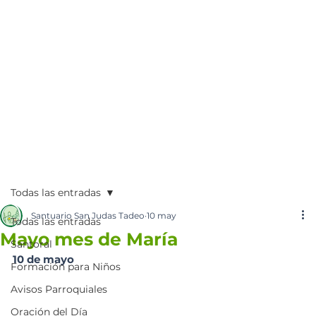
Todas las entradas
Santuario San Judas Tadeo
10 may
Todas las entradas
Mayo mes de María
Santoral
10 de mayo
Formación para Niños
Avisos Parroquiales
Oración del Día