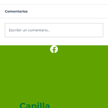
Comentarios
Escribir un comentario...
Hoy se celebra a Nuestra Señora de
los Ángeles, patrona de Costa Rica
SANTUARIO
PARROQUIAL SAN
JUDAS TADEO
MEXICALI
Capilla