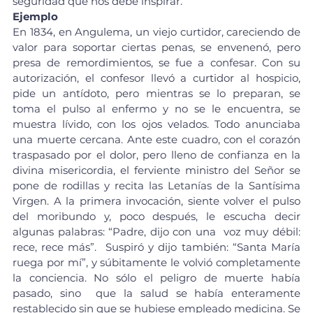
seguridad que nos debe inspirar.
Ejemplo
En 1834, en Angulema, un viejo curtidor, careciendo de 
valor para soportar ciertas penas, se envenenó, pero 
presa de remordimientos, se fue a confesar. Con su 
autorización, el confesor llevó a curtidor al hospicio, 
pide un antídoto, pero mientras se lo preparan, se 
toma el pulso al enfermo y no se le encuentra, se 
muestra lívido, con los ojos velados. Todo anunciaba 
una muerte cercana. Ante este cuadro, con el corazón 
traspasado por el dolor, pero lleno de confianza en la 
divina misericordia, el ferviente ministro del Señor se 
pone de rodillas y recita las Letanías de la Santísima 
Virgen. A la primera invocación, siente volver el pulso 
del moribundo y, poco después, le escucha decir 
algunas palabras: “Padre, dijo con una  voz muy débil: 
rece, rece más”.  Suspiró y dijo también: “Santa María 
ruega por mí”, y súbitamente le volvió completamente 
la conciencia. No sólo el peligro de muerte había 
pasado, sino  que la salud se había enteramente 
restablecido sin que se hubiese empleado medicina. Se 