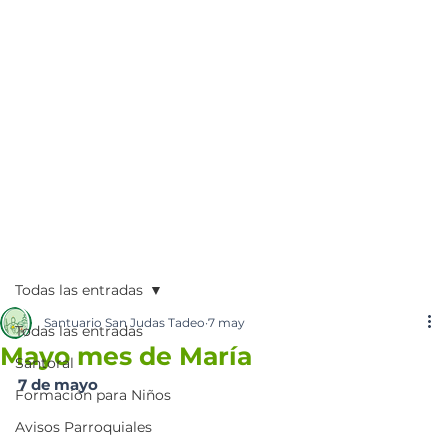
Todas las entradas
Santuario San Judas Tadeo
7 may
Todas las entradas
Mayo mes de María
Santoral
7 de mayo
Formación para Niños
Avisos Parroquiales