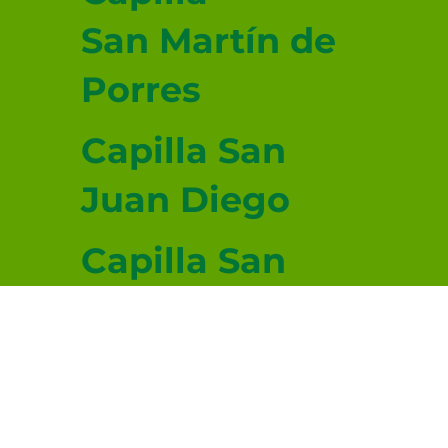
San Martín de
Porres
Capilla San
Juan Diego
Capilla San
Lucas
Evangelista
© 2026-2027 sitio donado por Cenity
Conoce más haciendo clic aquí