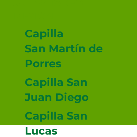
JUDAS TADEO
MEXICALI
Capilla
San Martín de
Porres
Capilla San
Juan Diego
Capilla San
Lucas