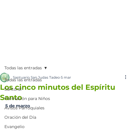
Todas las entradas
Santuario San Judas Tadeo
5 mar
Todas las entradas
Los cinco minutos del Espíritu
Santoral
Santo
Formación para Niños
5 de marzo
Avisos Parroquiales
Oración del Día
Evangelio