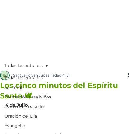
Todas las entradas
Santuario San Judas Tadeo
4 jul
Todas las entradas
Los cinco minutos del Espíritu
Santoral
Santo 🕊️
Formación para Niños
4 de Julio
Avisos Parroquiales
Oración del Día
Evangelio