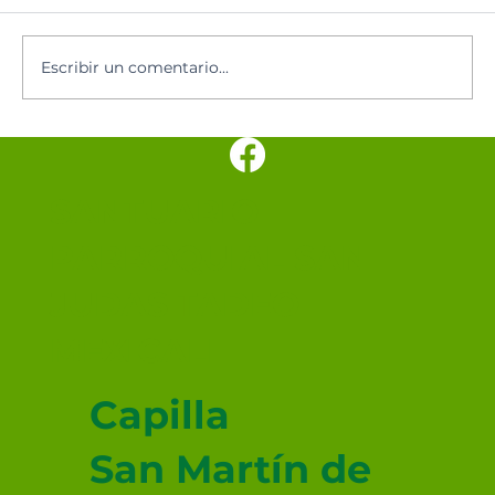
Escribir un comentario...
Los cinco minutos del Espíritu
Santo 🕊️
SANTUARIO
PARROQUIAL SAN
JUDAS TADEO
MEXICALI
Capilla
San Martín de