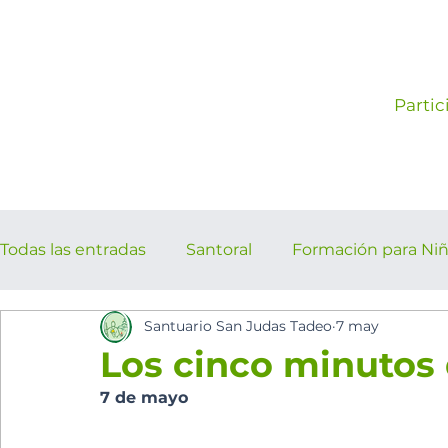
Partic
Todas las entradas
Santoral
Formación para Ni
Santuario San Judas Tadeo
7 may
los cinco minutos del espíritu Sant
Eventos Pa
Los cinco minutos d
7 de mayo 