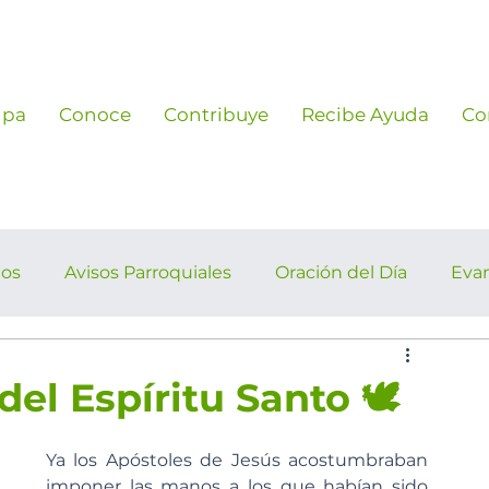
ipa
Conoce
Contribuye
Recibe Ayuda
Co
ños
Avisos Parroquiales
Oración del Día
Eva
rroquiales
el Espíritu Santo 🕊️
Ya los Apóstoles de Jesús acostumbraban 
imponer las manos a los que habían sido 