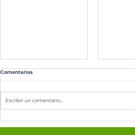
Comentarios
Escribir un comentario...
Los cinco minutos del
Los cinco 
Espíritu Santo 🕊️
Espíritu Sa