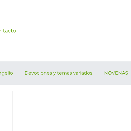
ntacto
ngelio
Devociones y temas variados
NOVENAS