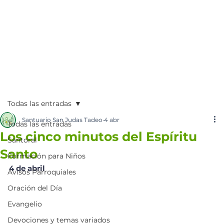
Todas las entradas
Santuario San Judas Tadeo
4 abr
Todas las entradas
Los cinco minutos del Espíritu
Santoral
Santo
Formación para Niños
4 de abril
Avisos Parroquiales
Oración del Día
Evangelio
Devociones y temas variados